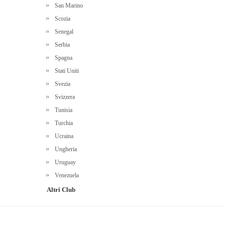
San Marino
Scozia
Senegal
Serbia
Spagna
Stati Uniti
Svezia
Svizzera
Tunisia
Turchia
Ucraina
Ungheria
Uruguay
Venezuela
Altri Club