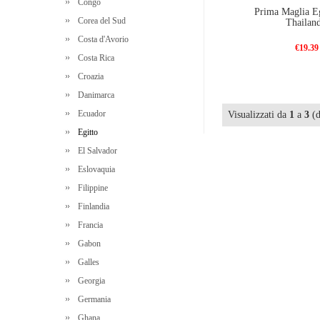
Congo
Prima Maglia Eg
Corea del Sud
Thailand
Costa d'Avorio
€19.39
Costa Rica
Croazia
Danimarca
Ecuador
Visualizzati da
1
a
3
(
Egitto
El Salvador
Eslovaquia
Filippine
Finlandia
Francia
Gabon
Galles
Georgia
Germania
Ghana