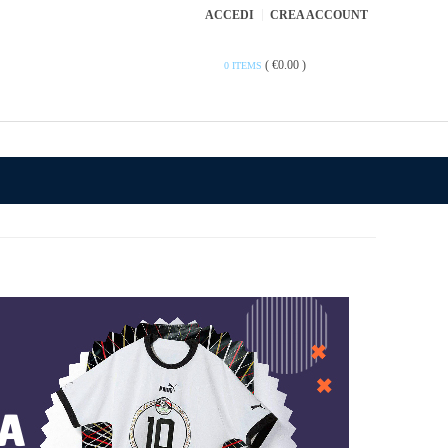
ACCEDI
CREA ACCOUNT
(
€0.00
)
0 ITEMS