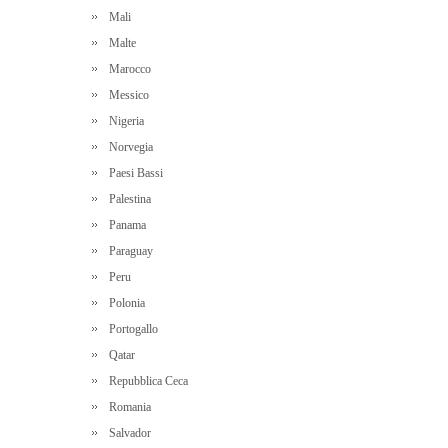
Mali
Malte
Marocco
Messico
Nigeria
Norvegia
Paesi Bassi
Palestina
Panama
Paraguay
Peru
Polonia
Portogallo
Qatar
Repubblica Ceca
Romania
Salvador