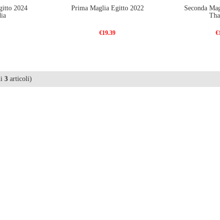
itto 2024
Prima Maglia Egitto 2022
Seconda Mag
ia
Tha
€19.39
€
di
3
articoli)