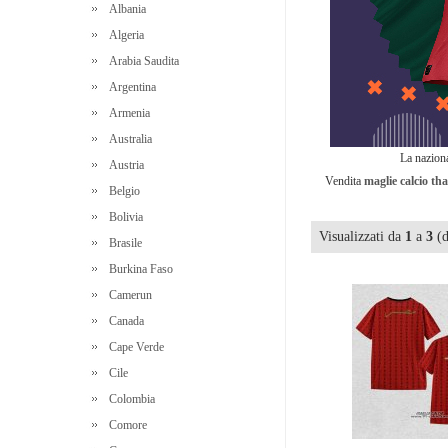
Albania
Algeria
Arabia Saudita
Argentina
Armenia
Australia
La naziona
Austria
Vendita
maglie calcio th
Belgio
Bolivia
Visualizzati da
1
a
3
(
Brasile
Burkina Faso
Camerun
Canada
Cape Verde
Cile
Colombia
Comore