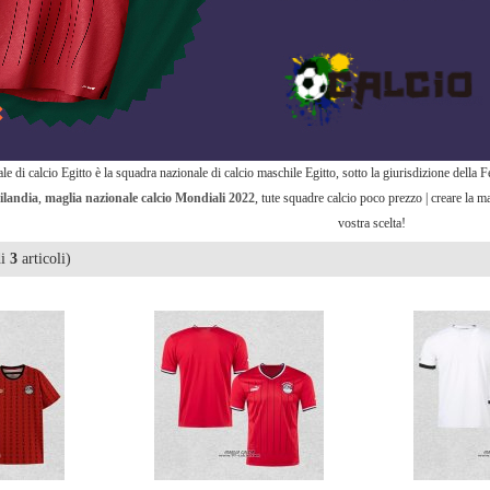
le di calcio Egitto è la squadra nazionale di calcio maschile Egitto, sotto la giurisdizione della
ailandia
,
maglia nazionale calcio Mondiali 2022
, tute squadre calcio poco prezzo | creare la m
vostra scelta!
di
3
articoli)