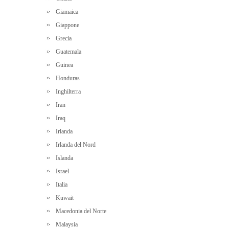
Giamaica
Giappone
Grecia
Guatemala
Guinea
Honduras
Inghilterra
Iran
Iraq
Irlanda
Irlanda del Nord
Islanda
Israel
Italia
Kuwait
Macedonia del Norte
Malaysia