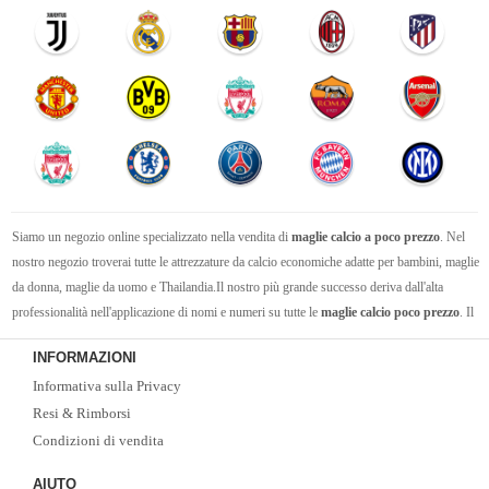
Siamo un negozio online specializzato nella vendita di
maglie calcio a poco prezzo
. Nel
nostro negozio troverai tutte le attrezzature da calcio economiche adatte per bambini, maglie
da donna, maglie da uomo e Thailandia.Il nostro più grande successo deriva dall'alta
professionalità nell'applicazione di nomi e numeri su tutte le
maglie calcio poco prezzo
. Il
nostro pluriennale team tecnico è universalmente riconosciuto per la precisione e cura nel
INFORMAZIONI
personalizzare e nell'applicare i nomi e numeri ufficiali sulle maglie della Seria A, Premier
Informativa sulla Privacy
League, Liga Spagnola, Bundesliga, la nostra Nazionale e le varie nazionali.
Resi & Rimborsi
Condizioni di vendita
AIUTO