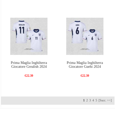
Prima Maglia Inghilterra
Prima Maglia Inghilterra
Giocatore Grealish 2024
Giocatore Guehi 2024
€22.39
€22.39
1
2
3
4
5
[Succ. >>]