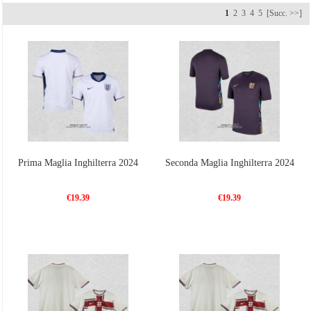
Coppa del mondo e i campionati europei di calcio.È guidata dalla Federcalcio responsabile per
1
2
3
4
5
[Succ. >>]
gli affari calcistici inglesi.L'attuale sponsor della maglia per l'Inghilterra è Nike.
Vendita
maglie calcio thailandia
,
maglia nazionale calcio Mondiali 2022
, tute squadre
calcio poco prezzo | creare la maglie calcio personalizzate.Superare 99 euros libero spedizione,
Aspettarsi la vostra scelta!
Prima Maglia Inghilterra 2024
Seconda Maglia Inghilterra 2024
€19.39
€19.39