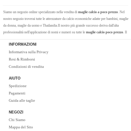
Siamo un negozio online specializzato nella vendita di
maglie calcio a poco prezzo
. Nel
nostro negozio troverai tutte le attrezzature da calcio economiche adatte per bambini, maglie
da donna, maglie da uomo e Thailandia.Il nostro più grande successo deriva dall'alta
professionalità nell'applicazione di nomi e numeri su tutte le
maglie calcio poco prezzo
. Il
nostro pluriennale team tecnico è universalmente riconosciuto per la precisione e cura nel
INFORMAZIONI
personalizzare e nell'applicare i nomi e numeri ufficiali sulle maglie della Seria A, Premier
Informativa sulla Privacy
League, Liga Spagnola, Bundesliga, la nostra Nazionale e le varie nazionali.
Resi & Rimborsi
Condizioni di vendita
AIUTO
Spedizione
Pagamenti
Guida alle taglie
NEGOZI
Chi Siamo
Mappa del Sito