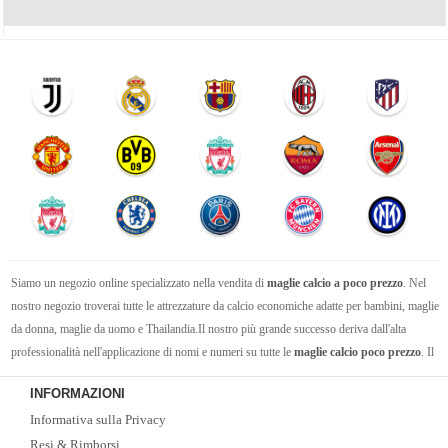
Siamo un negozio online specializzato nella vendita di
maglie calcio a poco prezzo
. Nel
nostro negozio troverai tutte le attrezzature da calcio economiche adatte per bambini, maglie
da donna, maglie da uomo e Thailandia.Il nostro più grande successo deriva dall'alta
professionalità nell'applicazione di nomi e numeri su tutte le
maglie calcio poco prezzo
. Il
nostro pluriennale team tecnico è universalmente riconosciuto per la precisione e cura nel
INFORMAZIONI
personalizzare e nell'applicare i nomi e numeri ufficiali sulle maglie della Seria A, Premier
Informativa sulla Privacy
League, Liga Spagnola, Bundesliga, la nostra Nazionale e le varie nazionali.
Resi & Rimborsi