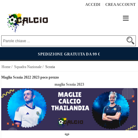
ACCEDI
CREA ACCOUNT
SPEDIZIONE GRATUITA DA 99 €
Home
/
Squadra Nazionale
/ Scozia
Maglia Scozia 2022 2023 poco prezzo
maglia Scozia 2023
La squadra di calcio Scozia è gestita dalla Scottish Football Association ed è un'altra grande