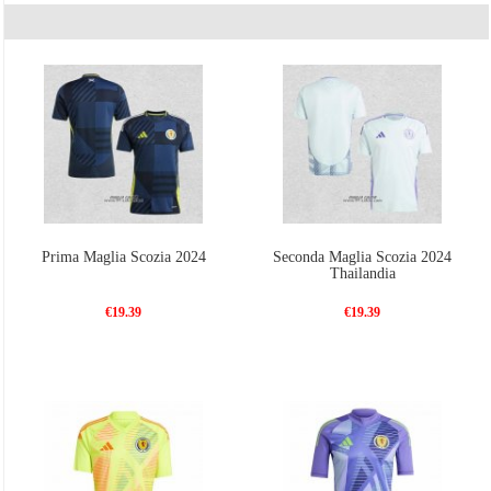
squadra nazionale di calcio nel sistema inglese. L'attuale fornitore di maglie della Scozia è
adidas, che ha utilizzato umbro, fila e diadora.
Vendita
maglie calcio thailandia
,
maglia nazionale calcio Mondiali 2022
, tute squadre
calcio poco prezzo | creare la maglie calcio personalizzate.Superare 99 euros libero spedizione,
Aspettarsi la vostra scelta!
Prima Maglia Scozia 2024
Seconda Maglia Scozia 2024
Thailandia
€19.39
€19.39