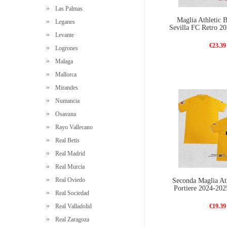
Las Palmas
Maglia Athletic 
Leganes
Sevilla FC Retro 20
Levante
€23.39
Logrones
Malaga
Mallorca
Mirandes
Numancia
Osasuna
Rayo Vallecano
Real Betis
Real Madrid
Real Murcia
Real Oviedo
Seconda Maglia Ath
Portiere 2024-202
Real Sociedad
Real Valladolid
€19.39
Real Zaragoza