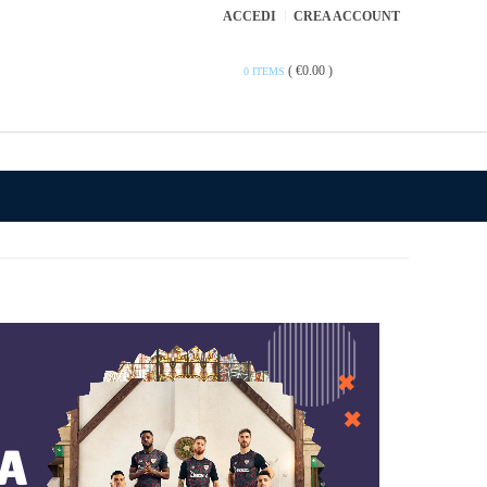
ACCEDI
CREA ACCOUNT
(
€0.00
)
0 ITEMS