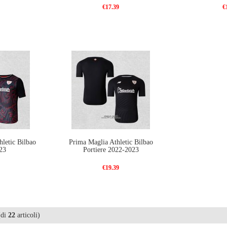
€17.39
€
letic Bilbao
Prima Maglia Athletic Bilbao
23
Portiere 2022-2023
€19.39
di
22
articoli)