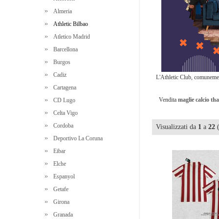
Almeria
Athletic Bilbao
Atletico Madrid
Barcellona
Burgos
Cadiz
L'Athletic Club, comunement
Cartagena
Vendita
maglie calcio th
CD Lugo
Celta Vigo
Cordoba
Visualizzati da
1
a
22
(
Deportivo La Coruna
Eibar
Elche
Espanyol
Getafe
Girona
Granada