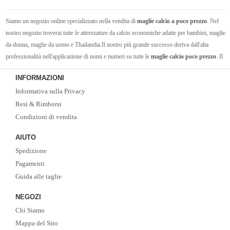
Siamo un negozio online specializzato nella vendita di
maglie calcio a poco prezzo
. Nel
nostro negozio troverai tutte le attrezzature da calcio economiche adatte per bambini, maglie
da donna, maglie da uomo e Thailandia.Il nostro più grande successo deriva dall'alta
professionalità nell'applicazione di nomi e numeri su tutte le
maglie calcio poco prezzo
. Il
nostro pluriennale team tecnico è universalmente riconosciuto per la precisione e cura nel
INFORMAZIONI
personalizzare e nell'applicare i nomi e numeri ufficiali sulle maglie della Seria A, Premier
Informativa sulla Privacy
League, Liga Spagnola, Bundesliga, la nostra Nazionale e le varie nazionali.
Resi & Rimborsi
Condizioni di vendita
AIUTO
Spedizione
Pagamenti
Guida alle taglie
NEGOZI
Chi Siamo
Mappa del Sito